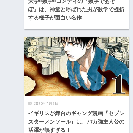
大学×数学×コメディの『数字であそ
ぼ』は、神童と呼ばれた男が数学で挫折
する様子が面白い名作
2020年1月6日
イギリスが舞台のギャング漫画『セブン
スターメンソール』は、バカ強主人公の
活躍が熱すぎる！