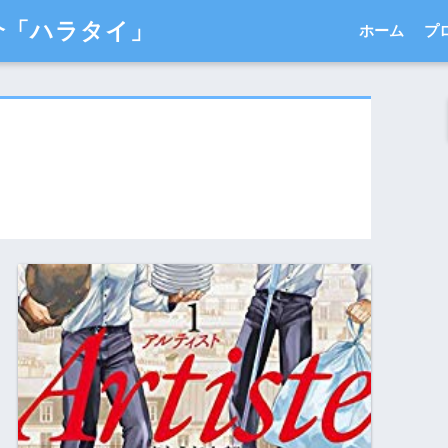
介「ハラタイ」
ホーム
プ